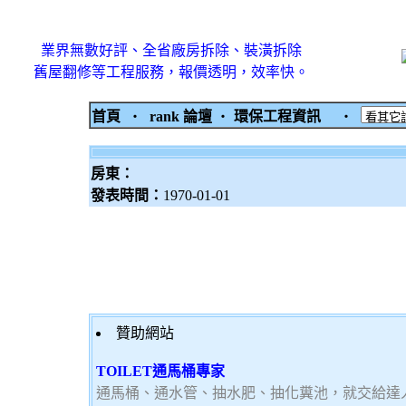
業界無數好評、全省廠房拆除、裝潢拆除
舊屋翻修等工程服務，報價透明，效率快。
首頁
‧
rank 論壇
‧
環保工程資訊
‧
房東：
發表時間：
1970-01-01
贊助網站
TOILET通馬桶專家
通馬桶、通水管、抽水肥、抽化糞池，就交給達