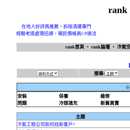
ran
在地人好評再推薦，拆除清運專門
經驗老道處理迅速，親民價格高CP速洽
rank首頁
‧
rank論壇
‧
冷氣
搜尋:
※
安裝
保養
維修
問題
冷媒填充
新舊買賣
主題
冷氣工程公司如何找新客戶?