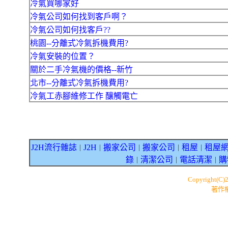
冷氣買哪家好
冷氣公司如何找到客戶啊？
冷氣公司如何找客戶??
桃園--分離式冷氣拆機費用?
冷氣安裝的位置？
關於二手冷氣機的價格--新竹
北市--分離式冷氣拆機費用?
冷氣工赤腳維修工作 釀觸電亡
J2H流行雜誌
J2H
搬家公司
搬家公司
租屋
租屋
｜
｜
｜
｜
｜
錄
清潔公司
電話清潔
購
｜
｜
｜
Copyright(C)
著作