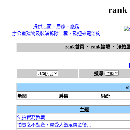
ran
提供店面、居家、廠房
辦公室建物及裝潢拆除工程，歡迎來電洽詢
rank首頁
‧
rank論壇
‧
法拍
搜尋:
※
新聞
房價
糾紛
主題
法拍實務教戰
拍賣之不動產，買受人繳足價金後…