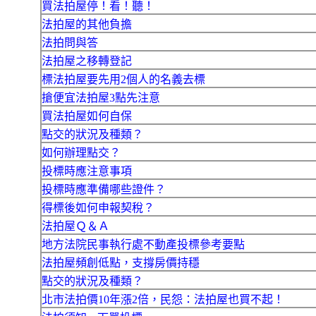
買法拍屋停！看！聽！
法拍屋的其他負擔
法拍問與答
法拍屋之移轉登記
標法拍屋要先用2個人的名義去標
搶便宜法拍屋3點先注意
買法拍屋如何自保
點交的狀況及種類？
如何辦理點交？
投標時應注意事項
投標時應準備哪些證件？
得標後如何申報契稅？
法拍屋Ｑ＆Ａ
地方法院民事執行處不動產投標參考要點
法拍屋頻創低點，支撐房價持穩
點交的狀況及種類？
北市法拍價10年漲2倍，民怨：法拍屋也買不起！