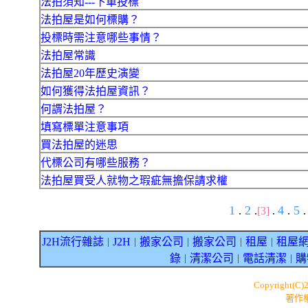
法拍須知---下單投標
法拍屋是如何標購？
投標時需注意哪些事情？
法拍屋常識
法拍屋20年歷史演變
如何獲得法拍屋資訊？
何謂法拍屋？
填寫標單注意事項
買法拍屋的迷思
代標公司有哪些服務？
法拍屋買受人就物之瑕疵無擔保請求權
1
2
4
5
.
.
[3]
.
.
.
J2H流行雜誌
J2H
搬家公司
搬家公司
租屋
租屋
｜
｜
｜
｜
｜
錄
清潔公司
電話清潔
購
｜
｜
｜
Copyright(C)
著作