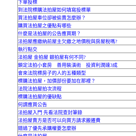
下單投標
到法院標購法拍屋如何填寫投標單
買法拍屋車位卻被偷賣怎麼辦？
購買法拍屋之優點有哪些
什麼是法拍屋的公告應買期？
法拍屋應繳納前屋主欠繳之地價稅與房屋稅嗎?
執行點交
法拍屋 金拍屋 銀拍屋有何不同?
鎖定法拍小套房 善用裝潢術 投資利潤達3成
會來法院標房子的人的五種類型
標購法拍屋，加價部份要加在那裡？
法院法拍屋拍次流程
標購法拍屋的優缺點
何謂應買公告
法拍屋入門 先看法院查封筆錄
法拍屋賣方是否可以向買方請求搬遷費
錯過了優先承購權要怎麼辦