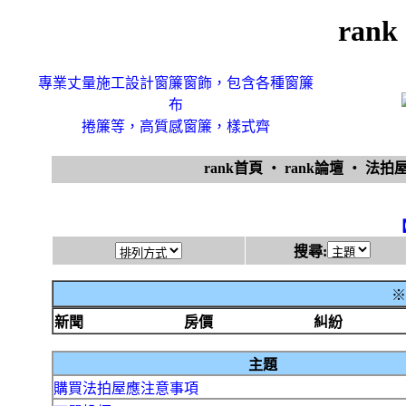
ran
專業丈量施工設計窗簾窗飾，包含各種窗簾
布
捲簾等，高質感窗簾，樣式齊
rank首頁
‧
rank論壇
‧
法拍
搜尋:
※
新聞
房價
糾紛
主題
購買法拍屋應注意事項