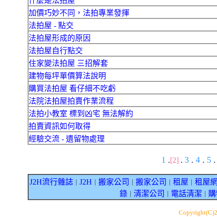
什麼是法拍屋
加價巧妙不同，法拍專業發揮
法拍屋 - 點交
法拍屋形成的原因
法拍屋自行點交
住家變法拍屋 三招解套
建物每坪單價算法說明
購買法拍屋 看仔細不吃虧
法院法拍屋拍賣作業流程
法拍小教室 標到凶宅 無法解約
拍賣資訊如何取得
經驗交流 - 遺留物處理
1
3
4
5
.
[2]
.
.
.
.
J2H流行雜誌
J2H
搬家公司
搬家公司
租屋
租屋
｜
｜
｜
｜
｜
錄
清潔公司
電話清潔
購
｜
｜
｜
Copyright(C)