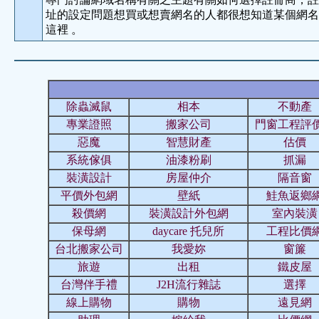
址的設定問題想買或想賣網名的人都很想知道某個網名
這裡 。
除蟲滅鼠
相本
不動產
專業證照
搬家公司
門窗工程評
惡魔
智慧財產
估價
系統傢俱
油漆粉刷
抓漏
裝潢設計
房屋仲介
隔音窗
平價外包網
壁紙
鮭魚返鄉
殺價網
裝潢設計外包網
室內裝潢
保母網
daycare 托兒所
工程比價
台北搬家公司
我愛妳
窗簾
旅遊
出租
鐵皮屋
台灣伴手禮
J2H流行雜誌
選擇
線上購物
購物
遠見網