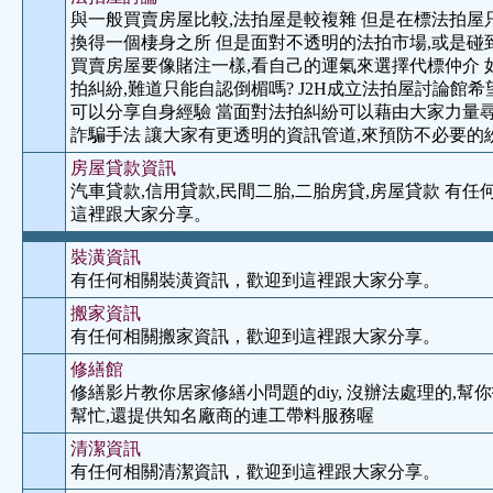
與一般買賣房屋比較,法拍屋是較複雜 但是在標法拍屋
換得一個棲身之所 但是面對不透明的法拍市場,或是碰
買賣房屋要像賭注一樣,看自己的運氣來選擇代標仲介 
拍糾紛,難道只能自認倒楣嗎? J2H成立法拍屋討論館
可以分享自身經驗 當面對法拍糾紛可以藉由大家力量尋
詐騙手法 讓大家有更透明的資訊管道,來預防不必要的
房屋貸款資訊
汽車貸款,信用貸款,民間二胎,二胎房貸,房屋貸款 有
這裡跟大家分享。
裝潢資訊
有任何相關裝潢資訊，歡迎到這裡跟大家分享。
搬家資訊
有任何相關搬家資訊，歡迎到這裡跟大家分享。
修繕館
修繕影片教你居家修繕小問題的diy, 沒辦法處理的,
幫忙,還提供知名廠商的連工帶料服務喔
清潔資訊
有任何相關清潔資訊，歡迎到這裡跟大家分享。