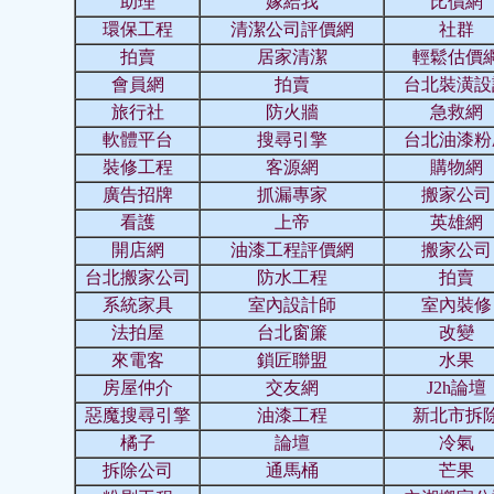
助理
嫁給我
比價網
環保工程
清潔公司評價網
社群
拍賣
居家清潔
輕鬆估價
會員網
拍賣
台北裝潢設
旅行社
防火牆
急救網
軟體平台
搜尋引擎
台北油漆粉
裝修工程
客源網
購物網
廣告招牌
抓漏專家
搬家公司
看護
上帝
英雄網
開店網
油漆工程評價網
搬家公司
台北搬家公司
防水工程
拍賣
系統家具
室內設計師
室內裝修
法拍屋
台北窗簾
改變
來電客
鎖匠聯盟
水果
房屋仲介
交友網
J2h論壇
惡魔搜尋引擎
油漆工程
新北市拆
橘子
論壇
冷氣
拆除公司
通馬桶
芒果