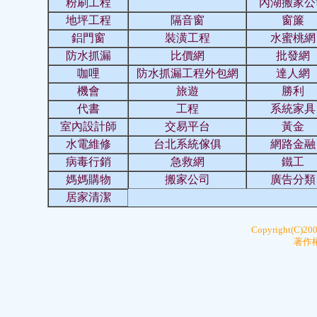
粉刷工程
內湖搬家公
地坪工程
隔音窗
窗簾
鋁門窗
裝潢工程
水蜜桃網
防水抓漏
比價網
批發網
咖哩
防水抓漏工程外包網
達人網
機會
旅遊
勝利
代書
工程
系統家具
室內設計師
交易平台
黃金
水電維修
台北系統傢俱
網路金融
病毒行銷
急救網
鐵工
媽媽購物
搬家公司
廣告分類
居家清潔
Copyright(C)20
著作