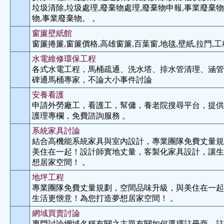
垃圾清除,垃圾處理,廢棄物處理,廢棄物申報,事業廢棄物
物,事業廢棄物。 。
窗簾壁紙館
窗簾捲簾,窗簾價格,高雄窗簾,百葉窗,地毯,壁紙,拉門,工
水電維修環保工程
各式水電工程，馬桶疏通、洗水塔、排水管清理、涵管
碑通馬桶專家，不論大小事件討論
安養看護
申請外勞廠工，看護工，幫傭，養老院搜尋平台，提供1
護理專欄，免費諮詢服務 。
系統家具討論
結合高機能系統家具與室內設計，專業團隊免費丈量規
美住在一起！設計師實地丈量，客製化家具設計，讓生
想居家空間！ 。
地坪工程
專業團隊免費丈量規劃，空間品味升級，與美住在一起
生活更愜意！為您打造夢想居家空間！ 。
網域買賣討論
專門討論網域名稱有關之主題有關如何選擇註冊商，註